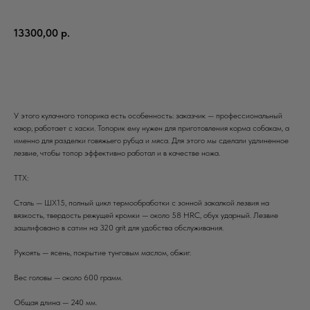
КТ36
13300,00
р.
Купить
У этого кулачного топорика есть особенность: заказчик — профессиональный
каюр, работает с хаски. Топорик ему нужен для приготовления корма собакам, а
именно для разделки говяжьего рубца и мяса. Для этого мы сделали удлиненное
лезвие, чтобы топор эффективно работал и в качестве ножа.
ТТХ:
Сталь — ШХ15, полный цикл термообработки с зонной закалкой лезвия на
вязкость, твердость режущей кромки — около 58 HRC, обух ударный. Лезвие
зашлифовано в сатин на 320 grit для удобства обслуживания.
Рукоять — ясень, покрытие тунговым маслом, обжиг.
Вес головы — около 600 грамм.
Общая длина — 240 мм.