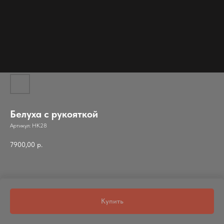
Белуха с рукояткой
Артикул:
НК28
7900,00
р.
Смотрите так же
Купить