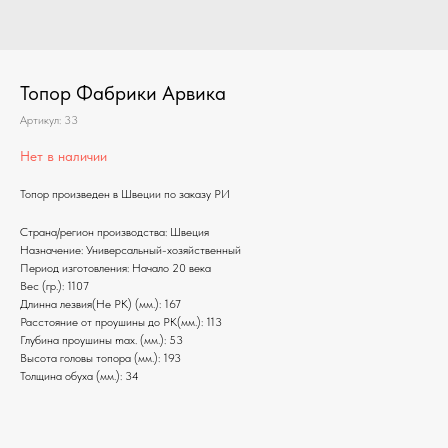
Топор Фабрики Арвика
Артикул:
33
Нет в наличии
Топор произведен в Швеции по заказу РИ
Страна/регион производства: Швеция
Назначение: Универсальный-хозяйственный
Период изготовления: Начало 20 века
Вес (гр.): 1107
Длинна лезвия(Не РК) (мм.): 167
Расстояние от проушины до РК(мм.): 113
Глубина проушины max. (мм.): 53
Высота головы топора (мм.): 193
Толщина обуха (мм.): 34