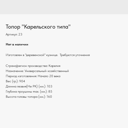
Топор "Карельского типа"
Артикул:
23
Нет в наличии
Изготовлен в "деревенской" кузнице. Требуются уточнения
Страна/регион производства: Карелия
Назначение: Универсальный-хозяйственный
Период изготовления: Начало 20 века
Вес (гр.): 904
Длинна лезвия(Не РК) (мм.): 103
Глубина проушины max. (мм.): 85
Высота головы топора (мм.): 160