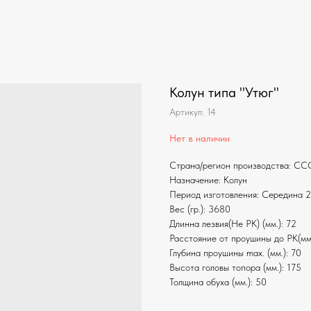
Колун типа "Утюг"
Артикул:
14
Нет в наличии
Страна/регион производства: СС
Назначение: Колун
Период изготовления: Середина 2
Вес (гр.): 3680
Длинна лезвия(Не РК) (мм.): 72
Расстояние от проушины до РК(мм.
Глубина проушины max. (мм.): 70
Высота головы топора (мм.): 175
Толщина обуха (мм.): 50