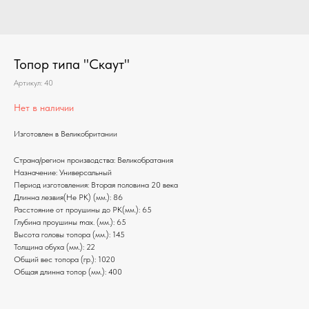
Топор типа "Скаут"
Артикул:
40
Нет в наличии
Изготовлен в Великобритании
Страна/регион производства: Великобратания
Назначение: Универсальный
Период изготовления: Вторая половина 20 века
Длинна лезвия(Не РК) (мм.): 86
Расстояние от проушины до РК(мм.): 65
Глубина проушины max. (мм.): 65
Высота головы топора (мм.): 145
Толщина обуха (мм.): 22
Общий вес топора (гр.): 1020
Общая длинна топор (мм.): 400