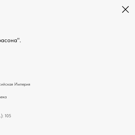
асона''.
ссийская Империя
века
): 105