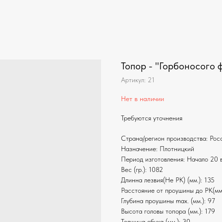
Топор - "Горбоносого ф
Артикул:
21
Нет в наличии
Требуются уточнения
Страна/регион производства: Ро
Назначение: Плотницкий
Период изготовления: Начало 20 
Вес (гр.): 1082
Длинна лезвия(Не РК) (мм.): 135
Расстояние от проушины до РК(мм.
Глубина проушины max. (мм.): 97
Высота головы топора (мм.): 179
Толщина обуха (мм.): 30